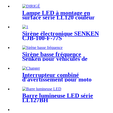
Lampe LED à montage en
surface série LL120 couleur
unique/double
Sirène électronique SENKEN
CJB-100-F-77S
Sirène basse fréquence
Senken pour véhicules de
police
Interrupteur combiné
d'avertissement pour moto
MTH-A02
Barre lumineuse LED série
LL127BH