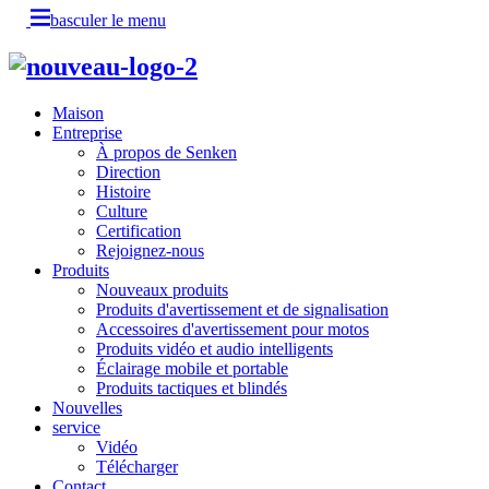
basculer le menu
Maison
Entreprise
À propos de Senken
Direction
Histoire
Culture
Certification
Rejoignez-nous
Produits
Nouveaux produits
Produits d'avertissement et de signalisation
Accessoires d'avertissement pour motos
Produits vidéo et audio intelligents
Éclairage mobile et portable
Produits tactiques et blindés
Nouvelles
service
Vidéo
Télécharger
Contact