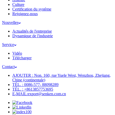
Culture
Certification du système
Rejoignez-nous
Nouvelles
Actualités de l'entreprise
Dynamique de l'industrie
Service
Vidéo
Télécharger
Contact
AJOUTER : Non. 160, rue Yuele West, Wenzhou, Zhejiang,
Chine (continentale)
TÉL. : 0086-577- 88098289
TÉL. : +8613857753695
E-MAIL:export@senken.com.cn