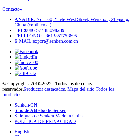
Contacto
AÑADIR: No. 160, Yuele West Street, Wenzhou, Zhejiang,
China (continental)
TEL:0086-577-88098289
TELÉFONO: +8613857753695
E-MAIL:export@senken.com.cn
© Copyright - 2010-2022 : Todos los derechos
reservados.
Productos destacados
,
Mapa del sitio
,
Todos los
productos
Senken-CN
Sitio de Alibaba de Senken
Sitio web de Senken Made in China
POLÍTICA DE PRIVACIDAD
English