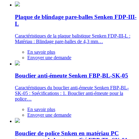
Plaque de blindage pare-balles Senken FDP-III-
L
Caractéristiques de la plaque balistique Senken FDP-III-L :
Matériau : Blindage pare-balles de 4,3 mm…
En savoir plus
Envoyer une demande
Bouclier anti-émeute Senken FBP-BL-SK-05
Caractéristiques du bouclier anti-émeute Senken FBP-BL-
SK-05 : Spécifications : 1. Bouclier anti-émeute pour la
police…
En savoir plus
Envoyer une demande
Bouclier de police Snken en matériau PC