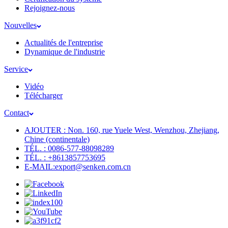
Rejoignez-nous
Nouvelles
Actualités de l'entreprise
Dynamique de l'industrie
Service
Vidéo
Télécharger
Contact
AJOUTER : Non. 160, rue Yuele West, Wenzhou, Zhejiang,
Chine (continentale)
TÉL. : 0086-577-88098289
TÉL. : +8613857753695
E-MAIL:export@senken.com.cn