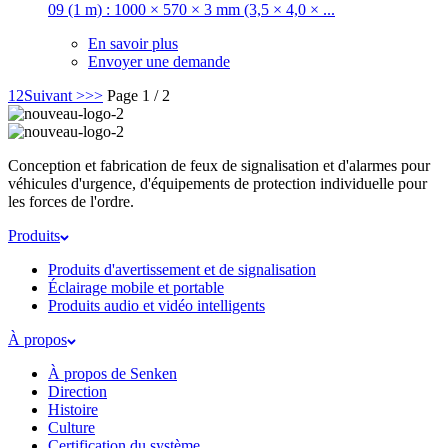
09 (1 m) : 1000 × 570 × 3 mm (3,5 × 4,0 × ...
En savoir plus
Envoyer une demande
1
2
Suivant >
>>
Page 1 / 2
Conception et fabrication de feux de signalisation et d'alarmes pour
véhicules d'urgence, d'équipements de protection individuelle pour
les forces de l'ordre.
Produits
Produits d'avertissement et de signalisation
Éclairage mobile et portable
Produits audio et vidéo intelligents
À propos
À propos de Senken
Direction
Histoire
Culture
Certification du système