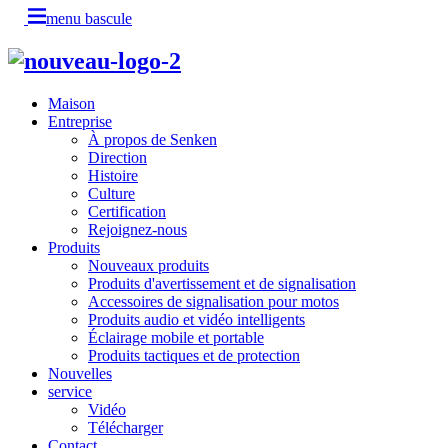
menu bascule
Maison
Entreprise
À propos de Senken
Direction
Histoire
Culture
Certification
Rejoignez-nous
Produits
Nouveaux produits
Produits d'avertissement et de signalisation
Accessoires de signalisation pour motos
Produits audio et vidéo intelligents
Éclairage mobile et portable
Produits tactiques et de protection
Nouvelles
service
Vidéo
Télécharger
Contact