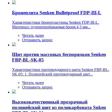
Бронеплита Senken Bulletproof FDP-III-L
Характеристики бронепластины Senken FDP-III-L.
Материал: пуленепробиваемая броня 4,3 мм...
Читать далее
Отправить запрос
Щит против массовых беспорядков Senken
FBP-BL-SK-05
Характеристики противоударного щита Senken FBP-BL-
SK-05: 1. Полицейский противоударный щит...
Читать далее
Отправить запрос
Высококачественный прозрачный
полицейский щит из поликарбоната Snken