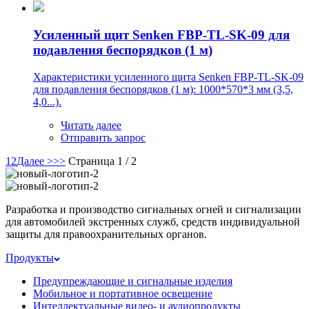
Усиленный щит Senken FBP-TL-SK-09 для
подавления беспорядков (1 м)
Характеристики усиленного щита Senken FBP-TL-SK-09
для подавления беспорядков (1 м): 1000*570*3 мм (3,5,
4,0...).
Читать далее
Отправить запрос
1
2
Далее >
>>
Страница 1 / 2
Разработка и производство сигнальных огней и сигнализации
для автомобилей экстренных служб, средств индивидуальной
защиты для правоохранительных органов.
Продукты
Предупреждающие и сигнальные изделия
Мобильное и портативное освещение
Интеллектуальные видео- и аудиопродукты