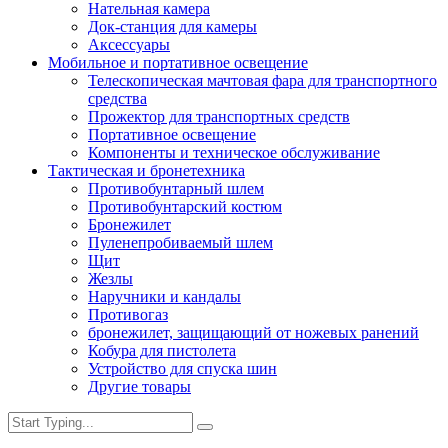
Нательная камера
Док-станция для камеры
Аксессуары
Мобильное и портативное освещение
Телескопическая мачтовая фара для транспортного
средства
Прожектор для транспортных средств
Портативное освещение
Компоненты и техническое обслуживание
Тактическая и бронетехника
Противобунтарный шлем
Противобунтарский костюм
Бронежилет
Пуленепробиваемый шлем
Щит
Жезлы
Наручники и кандалы
Противогаз
бронежилет, защищающий от ножевых ранений
Кобура для пистолета
Устройство для спуска шин
Другие товары