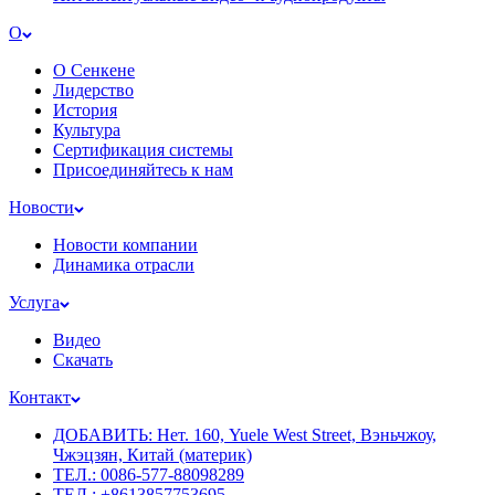
О
О Сенкене
Лидерство
История
Культура
Сертификация системы
Присоединяйтесь к нам
Новости
Новости компании
Динамика отрасли
Услуга
Видео
Скачать
Контакт
ДОБАВИТЬ: Нет. 160, Yuele West Street, Вэньчжоу,
Чжэцзян, Китай (материк)
ТЕЛ.: 0086-577-88098289
ТЕЛ.: +8613857753695