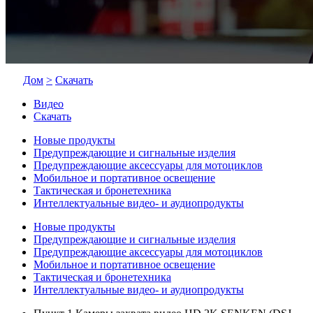
Дом
>
Скачать
Видео
Скачать
Новые продукты
Предупреждающие и сигнальные изделия
Предупреждающие аксессуары для мотоциклов
Мобильное и портативное освещение
Тактическая и бронетехника
Интеллектуальные видео- и аудиопродукты
Новые продукты
Предупреждающие и сигнальные изделия
Предупреждающие аксессуары для мотоциклов
Мобильное и портативное освещение
Тактическая и бронетехника
Интеллектуальные видео- и аудиопродукты