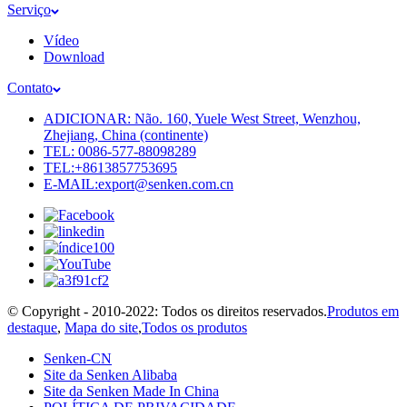
Serviço
Vídeo
Download
Contato
ADICIONAR: Não. 160, Yuele West Street, Wenzhou,
Zhejiang, China (continente)
TEL: 0086-577-88098289
TEL:+8613857753695
E-MAIL:export@senken.com.cn
© Copyright - 2010-2022: Todos os direitos reservados.
Produtos em
destaque
,
Mapa do site
,
Todos os produtos
Senken-CN
Site da Senken Alibaba
Site da Senken Made In China