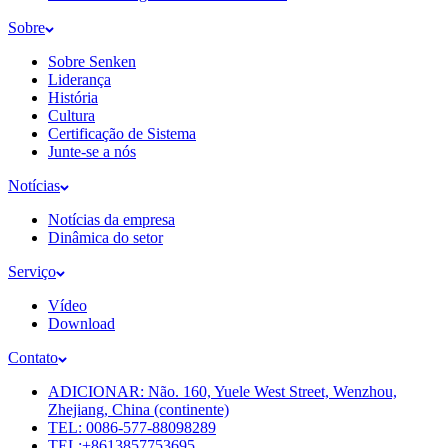
Sobre
Sobre Senken
Liderança
História
Cultura
Certificação de Sistema
Junte-se a nós
Notícias
Notícias da empresa
Dinâmica do setor
Serviço
Vídeo
Download
Contato
ADICIONAR: Não. 160, Yuele West Street, Wenzhou,
Zhejiang, China (continente)
TEL: 0086-577-88098289
TEL:+8613857753695