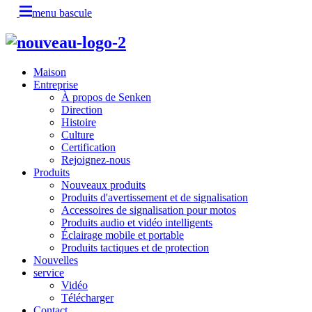
menu bascule
Maison
Entreprise
À propos de Senken
Direction
Histoire
Culture
Certification
Rejoignez-nous
Produits
Nouveaux produits
Produits d'avertissement et de signalisation
Accessoires de signalisation pour motos
Produits audio et vidéo intelligents
Éclairage mobile et portable
Produits tactiques et de protection
Nouvelles
service
Vidéo
Télécharger
Contact