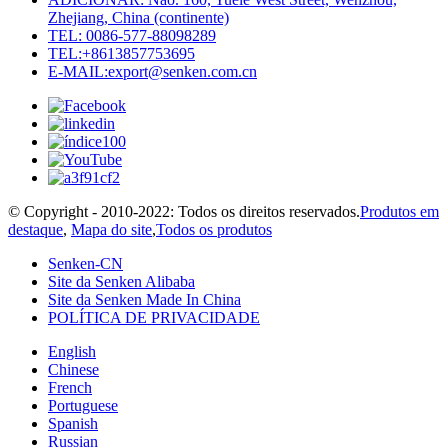
Zhejiang, China (continente)
TEL: 0086-577-88098289
TEL:+8613857753695
E-MAIL:export@senken.com.cn
© Copyright - 2010-2022: Todos os direitos reservados.
Produtos em
destaque
,
Mapa do site
,
Todos os produtos
Senken-CN
Site da Senken Alibaba
Site da Senken Made In China
POLÍTICA DE PRIVACIDADE
English
Chinese
French
Portuguese
Spanish
Russian