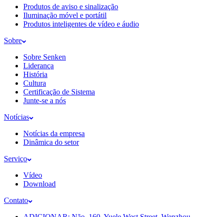
Produtos de aviso e sinalização
Iluminação móvel e portátil
Produtos inteligentes de vídeo e áudio
Sobre
Sobre Senken
Liderança
História
Cultura
Certificação de Sistema
Junte-se a nós
Notícias
Notícias da empresa
Dinâmica do setor
Serviço
Vídeo
Download
Contato
ADICIONAR: Não. 160, Yuele West Street, Wenzhou,