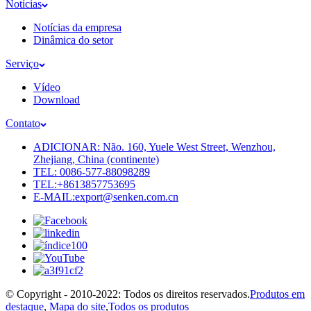
Notícias
Notícias da empresa
Dinâmica do setor
Serviço
Vídeo
Download
Contato
ADICIONAR: Não. 160, Yuele West Street, Wenzhou,
Zhejiang, China (continente)
TEL: 0086-577-88098289
TEL:+8613857753695
E-MAIL:export@senken.com.cn
© Copyright - 2010-2022: Todos os direitos reservados.
Produtos em
destaque
,
Mapa do site
,
Todos os produtos