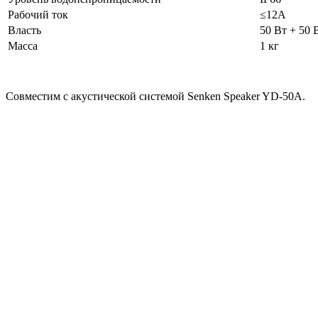
Рабочий ток
≤12А
Власть
50 Вт + 50 
Масса
1 кг
Совместим с акустической системой Senken Speaker YD-50A.